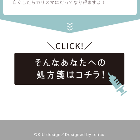
自立したらカリスマにだってなり得ますよ！
©️KIU design／Designed by terico.