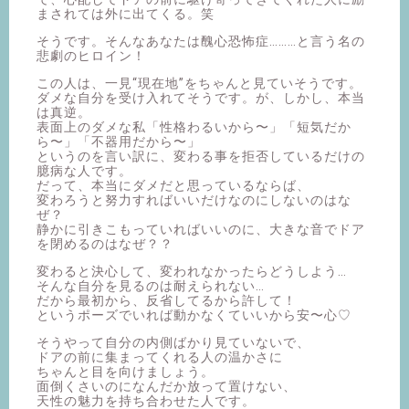
まされては外に出てくる。笑
そうです。そんなあなたは醜心恐怖症………と言う名の
悲劇のヒロイン！
この人は、一見“現在地”をちゃんと見ていそうです。
ダメな自分を受け入れてそうです。が、しかし、本当
は真逆。
表面上のダメな私「性格わるいから〜」「短気だか
ら〜」「不器用だから〜」
というのを言い訳に、変わる事を拒否しているだけの
臆病な人です。
だって、本当にダメだと思っているならば、
変わろうと努力すればいいだけなのにしないのはな
ぜ？
静かに引きこもっていればいいのに、大きな音でドア
を閉めるのはなぜ？？
変わると決心して、変われなかったらどうしよう…
そんな自分を見るのは耐えられない…
だから最初から、反省してるから許して！
というポーズでいれば動かなくていいから安〜心♡
そうやって自分の内側ばかり見ていないで、
ドアの前に集まってくれる人の温かさに
ちゃんと目を向けましょう。
面倒くさいのになんだか放って置けない、
天性の魅力を持ち合わせた人です。