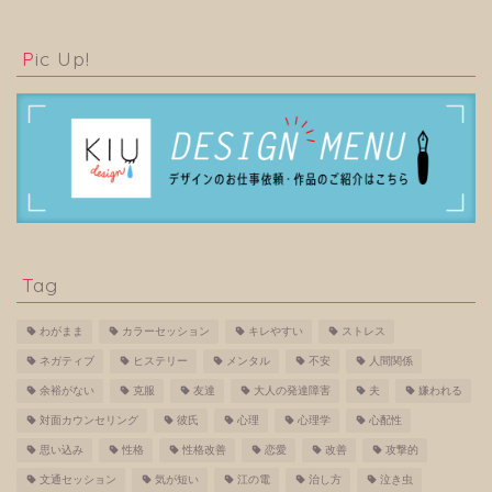
Pic Up!
Tag
わがまま
カラーセッション
キレやすい
ストレス
ネガティブ
ヒステリー
メンタル
不安
人間関係
余裕がない
克服
友達
大人の発達障害
夫
嫌われる
対面カウンセリング
彼氏
心理
心理学
心配性
思い込み
性格
性格改善
恋愛
改善
攻撃的
文通セッション
気が短い
江の電
治し方
泣き虫