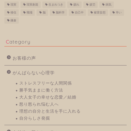
現実
現実創造
生まれつき
疲れ
疲労
病気
移住
職場
脳
脳科学
自己中
被害妄想
辛い
鎌倉
Category
お客様の声
がんばらない心理学
ストレスフリーな人間関係
勝手気ままに働く方法
大人女子の幸せな恋愛／結婚
怒り怒られ悩む人へ
理想の自分と生活を手に入れる
自分らしさ発掘