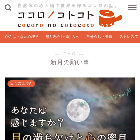
がんばらない心理学
怒り怒られ悩む人へ
自分らしさ発掘
ストレスフ
― TAG ―
新月の願い事
日々の気づき