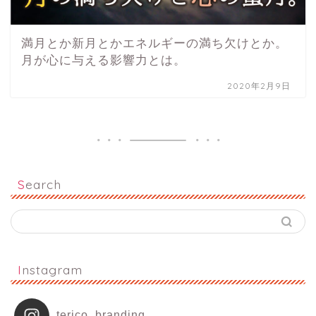
満月とか新月とかエネルギーの満ち欠けとか。
月が心に与える影響力とは。
2020年2月9日
Search
Instagram
terico_branding