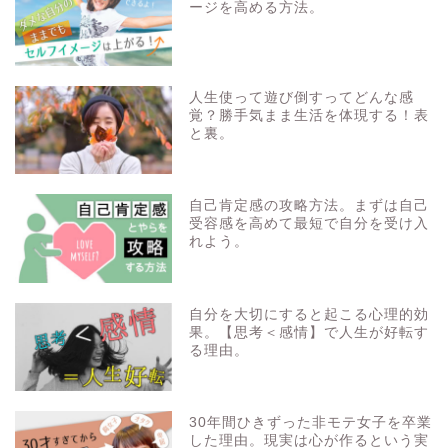
ージを高める方法。
人生使って遊び倒すってどんな感
覚？勝手気まま生活を体現する！表
と裏。
自己肯定感の攻略方法。まずは自己
受容感を高めて最短で自分を受け入
れよう。
自分を大切にすると起こる心理的効
果。【思考＜感情】で人生が好転す
る理由。
30年間ひきずった非モテ女子を卒業
した理由。現実は心が作るという実