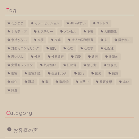
Tag
わがまま
カラーセッション
キレやすい
ストレス
ネガティブ
ヒステリー
メンタル
不安
人間関係
余裕がない
克服
友達
大人の発達障害
夫
嫌われる
対面カウンセリング
彼氏
心理
心理学
心配性
思い込み
性格
性格改善
恋愛
改善
攻撃的
文通セッション
気が短い
江の電
治し方
泣き虫
現実
現実創造
生まれつき
疲れ
疲労
病気
移住
職場
脳
脳科学
自己中
被害妄想
辛い
鎌倉
Category
お客様の声