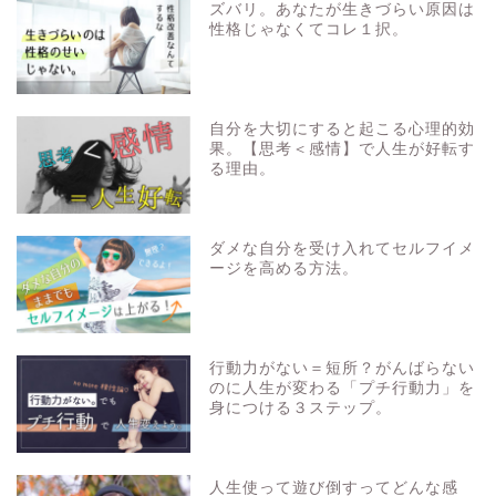
ズバリ。あなたが生きづらい原因は
性格じゃなくてコレ１択。
自分を大切にすると起こる心理的効
果。【思考＜感情】で人生が好転す
る理由。
ダメな自分を受け入れてセルフイメ
ージを高める方法。
行動力がない＝短所？がんばらない
のに人生が変わる「プチ行動力」を
身につける３ステップ。
人生使って遊び倒すってどんな感