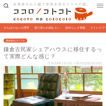
がんばらない心理学
怒り怒られ悩む人へ
自分らしさ発掘
ストレスフ
鎌倉移住のリアル
鎌倉古民家シェアハウスに移住するっ
て実際どんな感じ？
2019年2月3日
/
2020年5月29日