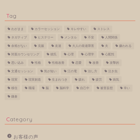
Tag
わがまま
カラーセッション
キレやすい
ストレス
ネガティブ
ヒステリー
メンタル
不安
人間関係
余裕がない
克服
友達
大人の発達障害
夫
嫌われる
対面カウンセリング
彼氏
心理
心理学
心配性
思い込み
性格
性格改善
恋愛
改善
攻撃的
文通セッション
気が短い
江の電
治し方
泣き虫
現実
現実創造
生まれつき
疲れ
疲労
病気
移住
職場
脳
脳科学
自己中
被害妄想
辛い
鎌倉
Category
お客様の声