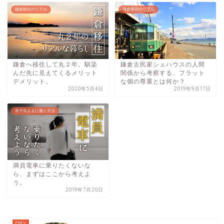
鎌倉移住のリアル
鎌倉移住のリアル
鎌倉へ移住して丸２年。馴染
鎌倉古民家シェハウスの人間
んだ先に見えてくるメリット
関係から考察する、フラット
デメリット。
な個の尊重とは何か？
2020年5月4日
2019年9月17日
勝手気ままに働く方法
満員電車に乗りたくないな
ら、まずはここから考えよ
う。
2019年7月20日