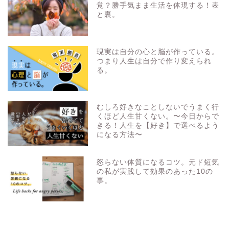
覚？勝手気まま生活を体現する！表
と裏。
現実は自分の心と脳が作っている。
つまり人生は自分で作り変えられ
る。
むしろ好きなことしないでうまく行
くほど人生甘くない。〜今日からで
きる！人生を【好き】で選べるよう
になる方法〜
怒らない体質になるコツ。元ド短気
の私が実践して効果のあった10の
事。