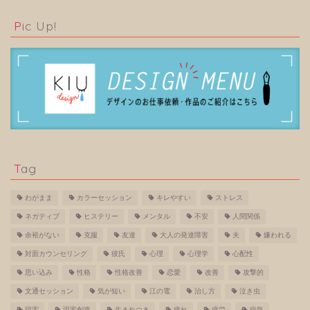
Pic Up!
Tag
わがまま
カラーセッション
キレやすい
ストレス
ネガティブ
ヒステリー
メンタル
不安
人間関係
余裕がない
克服
友達
大人の発達障害
夫
嫌われる
対面カウンセリング
彼氏
心理
心理学
心配性
思い込み
性格
性格改善
恋愛
改善
攻撃的
文通セッション
気が短い
江の電
治し方
泣き虫
現実
現実創造
生まれつき
疲れ
疲労
病気