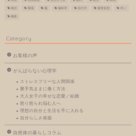
移住
職場
脳
脳科学
自己中
被害妄想
辛い
鎌倉
Category
お客様の声
がんばらない心理学
ストレスフリーな人間関係
勝手気ままに働く方法
大人女子の幸せな恋愛／結婚
怒り怒られ悩む人へ
理想の自分と生活を手に入れる
自分らしさ発掘
自然体の暮らしコラム