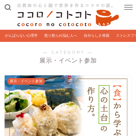
がんばらない心理学
怒り怒られ悩む人へ
自分らしさ発掘
ストレスフ
― CATEGORY ―
展示・イベント参加
展示・イベント参加