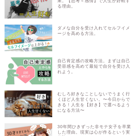
果。【思考＜感情】で人生が好転す
る理由。
ダメな自分を受け入れてセルフイメ
ージを高める方法。
自己肯定感の攻略方法。まずは自己
受容感を高めて最短で自分を受け入
れよう。
むしろ好きなことしないでうまく行
くほど人生甘くない。〜今日からで
きる！人生を【好き】で選べるよう
になる方法〜
30年間ひきずった非モテ女子を卒業
した理由。現実は心が作るという実