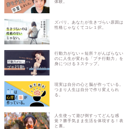
体験。
ズバリ。あなたが生きづらい原因は
性格じゃなくてコレ１択。
行動力がない＝短所？がんばらない
のに人生が変わる「プチ行動力」を
身につける３ステップ。
現実は自分の心と脳が作っている。
つまり人生は自分で作り変えられ
る。
人生使って遊び倒すってどんな感
覚？勝手気まま生活を体現する！表
と裏。