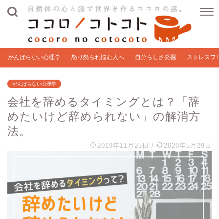
がんばらない心理学
怒り怒られ悩む人へ
自分らしさ発掘
ストレスフ
がんばらない心理学
会社を辞めるタイミングとは？「辞
めたいけど辞められない」の解消方
法。
2019年11月25日
/
2020年5月29日